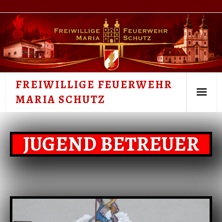
FREIWILLIGE FEUERWEHR
MARIA SCHUTZ
UNSERE FEUERWEHR
JUGEND BETREUER
FEUERWEHRJUGEND
EINSÄTZE 2026
AUSBILDUNG
FAHRZEUGE & GERÄTE