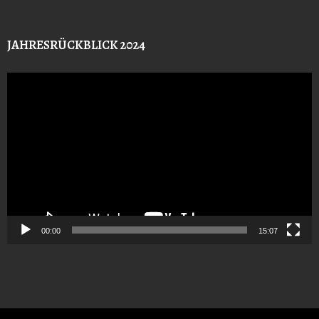
JAHRESRÜCKBLICK 2024
Video-
Player
00:00
15:07